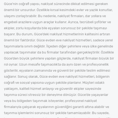
Güce’nin coğrafi yapısı, nakliyat sürecinde dikkat edilmesi gereken
önemli bir unsurdur. Özellikle kırsal kesimdeki evler ve yazlık konutlar,
ulaşımı zorlaştırabilir. Bu nedenle, nakliyat firmaları, dar yollara ve
engebeli arazilere uygun araçlar kullanır. Ayrıca, tecrübeli şoförler ve
ekipler, zorlu koşullarda bile eşyaları sorunsuz bir şekilde taşımayı
başarır. Bu durum, Güce’deki nakliyat hizmetlerinin kalitesini artıran
önemli bir faktördür. Güce evden eve nakliyat hizmetleri, sadece yerel
taşınmalarla sınırlı değildir. İlçeden diğer şehirlere veya ülke genelinde
yapılacak taşınmalar da bu firmalar tarafından gerçekleştirilir. Özellikle
Güce’den büyük şehirlere yapılan göçlerde, nakliyat firmaları büyük bir
rol oynar. Uzun mesafe taşımacılıkta da aynı özen ve profesyonellik
gösterilir, eşyaların zamanında ve güvenli bir şekilde teslim edilmesi
sağlanır. Sonuç olarak, Güce evden eve nakliyat hizmetleri, bölgenin
coğrafi ve sosyal yapısına uygun şekilde planlanır. Müşteri odaklı
yaklaşım, kaliteli hizmet anlayışı ve güvenilir ekipler sayesinde
taşınma süreci stressiz bir deneyime dönüşür. Güce’de yaşayanlar
veya bu bölgeden taşınmak isteyenler, profesyonel nakliyat
firmalarıyla çalışarak eşyalarının güvenliğini garanti altına alabilir ve
taşınma işlemlerini sorunsuz bir şekilde tamamlayabilir. Bu sayede,